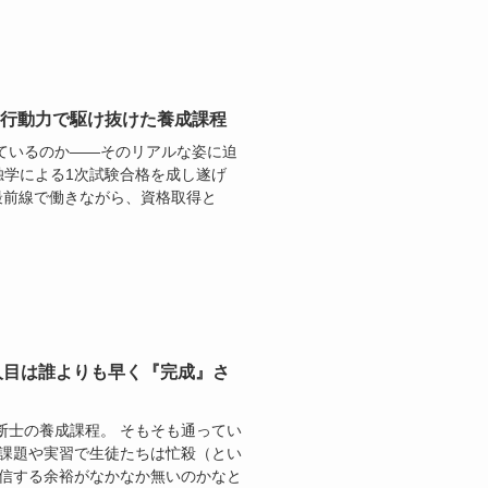
さと行動力で駆け抜けた養成課程
ているのか――そのリアルな姿に迫
独学による1次試験合格を成し遂げ
の最前線で働きながら、資格取得と
人目は誰よりも早く『完成』さ
断士の養成課程。 そもそも通ってい
く課題や実習で生徒たちは忙殺（とい
発信する余裕がなかなか無いのかなと