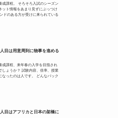
養成課程。 そろそろ入試のシーズン
はネット情報をあまり見ずにぶっつけ
ウンドのある方が受けに来られている
2人目は用意周到に物事を進める
養成課程、来年春の入学を目指され
でしょうか？ 試験内容、倍率、授業
になったのは人です。 どんなバック
3人目はアフリカと日本の架橋に