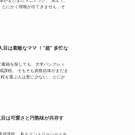
体がまだまだマニアック。 加えて、
 とにかく情報が出てきません…そ
目は素敵なママ ！”超” 多忙な
nで書籍を探しても、大学パンフレッ
成課程。 そもそも資格自体がまだま
程を選ぶ人は更に少ない。 とにか
人目は可愛さと円熟味が共存す
養成課程。 私もエントリーシートを