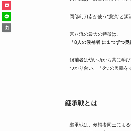
岡部幻刀斎が使う“朧流”と
京八流の最大の特徴は、
「8人の候補者 に１つずつ奥
候補者は幼い頃から共に学び
つかり合い、「8つの奥義を
継承戦とは
継承戦は、候補者同士による