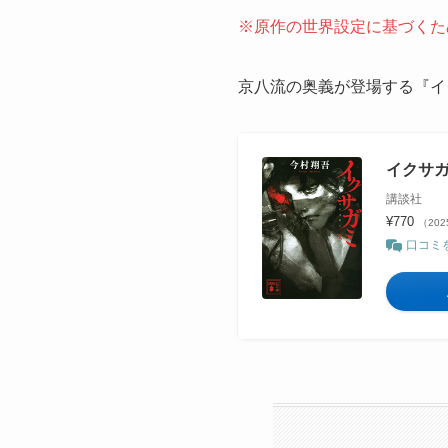
※原作の世界設定に基づくた
京八流の奥義が登場する『イ
イクサガ
講談社
¥770
（202
口コミ