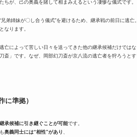
たちが、己の奥義を賭して相まみえるという凄惨な儀式です。
“兄弟姉妹が〇し合う儀式”を避けるため、継承戦の前日に逃亡
となります。
逃亡によって苦しい日々を送ってきた他の継承候補だけではな
刀斎」です。なぜ、岡部幻刀斎が京八流の逃亡者を狩ろうとす
作に準拠）
継承候補に引き継ぐことが可能
です。
も
奥義同士には“相性”があり
、