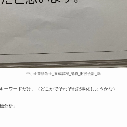
中小企業診断士_養成課程_講義_財務会計_喝
キーワードだけ、（どこかでそれぞれ記事化しようかな）
標分析」