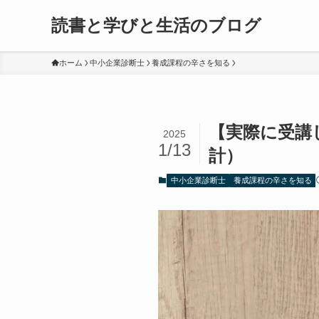
読書と学びと生活のブログ
ホーム
中小企業診断士
養成課程の辛さを知る
【実際に受講
2025
1/13
計）
中小企業診断士
養成課程の辛さを知る