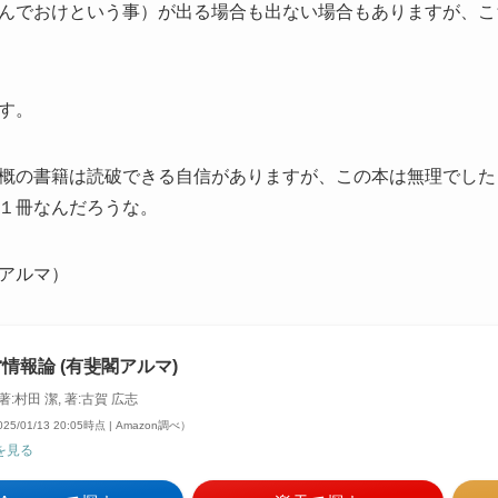
んでおけという事）が出る場合も出ない場合もありますが、こ
す。
概の書籍は読破できる自信がありますが、この本は無理でした‥で
１冊なんだろうな。
アルマ）
情報論 (有斐閣アルマ)
 著:村田 潔, 著:古賀 広志
25/01/13 20:05時点 | Amazon調べ）
を見る