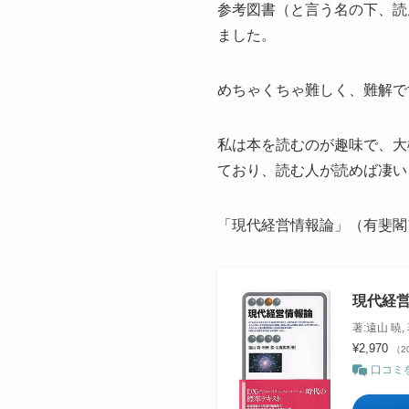
参考図書（と言う名の下、読
ました。
めちゃくちゃ難しく、難解で
私は本を読むのが趣味で、大
ており、読む人が読めば凄い
「現代経営情報論」（有斐閣
現代経営
著:遠山 暁,
¥2,970
（20
口コミ