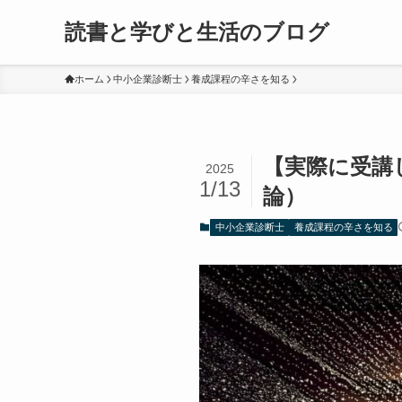
読書と学びと生活のブログ
ホーム
中小企業診断士
養成課程の辛さを知る
【実際に受講
2025
1/13
論）
中小企業診断士
養成課程の辛さを知る