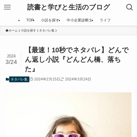
読書と学びと生活のブログ
TOP
小説を探す
中小企業診断士
ライフ
ホーム
小説を探す
ネタバレ集
【最速！10秒でネタバレ】どんで
2024
ん返し小説『どんどん橋、落ち
3/24
た』
2024年2月15日
2024年3月24日
ネタバレ集