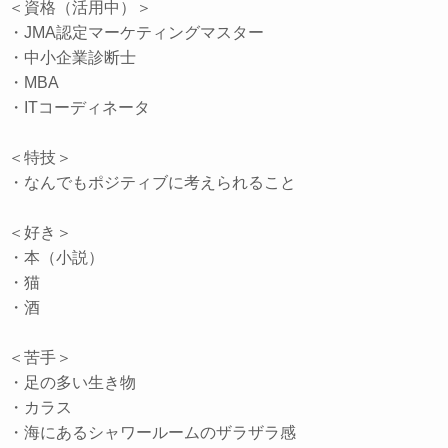
＜資格（活用中）＞
・JMA認定マーケティングマスター
・中小企業診断士
・MBA
・ITコーディネータ
＜特技＞
・なんでもポジティブに考えられること
＜好き＞
・本（小説）
・猫
・酒
＜苦手＞
・足の多い生き物
・カラス
・海にあるシャワールームのザラザラ感