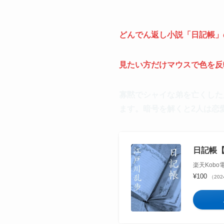
どん
でん返し小説「日記帳」
見たい方だけマウスで色を反転
寡黙でシャイな弟を亡くした
ます。暗号を解くと2人は恋
日記帳【
楽天Kob
¥100
（202