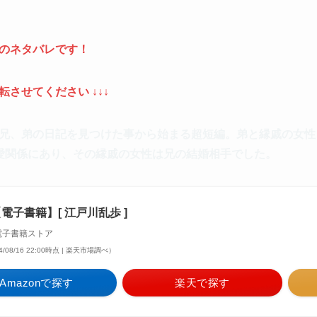
のネタバレです！
させてください ↓↓↓
兄、弟の日記を見つけた事から始まる超短編。弟と縁戚の女性
愛関係にあり、その縁戚の女性は兄の結婚相手でした。
電子書籍】[ 江戸川乱歩 ]
o電子書籍ストア
4/08/16 22:00時点 | 楽天市場調べ）
Amazonで探す
楽天で探す